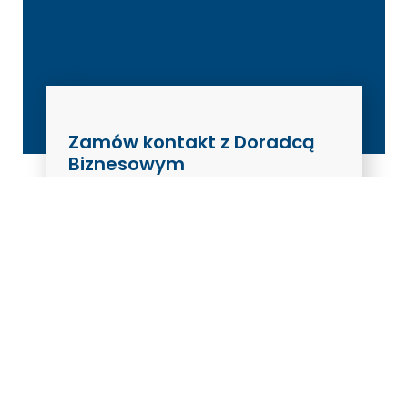
Zamów kontakt z Doradcą
Biznesowym
Wyrażam zgodę na wykorzystanie przez
Nicolaus Bank Spółdzielczy w Toruniu
podanego przeze mnie adresu poczty
elektronicznej i numeru telefonu